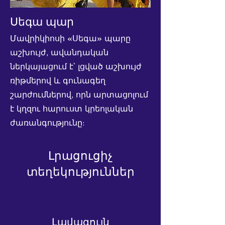
Սեգա պար
Մավրիկիոսի «Սեգա» պարը
աշխույժ, ավանդական
ներկայացում է՝ լցված աշխույժ
ռիթմերով և գունագեղ
շարժումներով, որն արտացոլում
է կղզու հարուստ կրեոլական
ժառանգությունը:
Լրացուցիչ
տեղեկություններ
Լավագույն