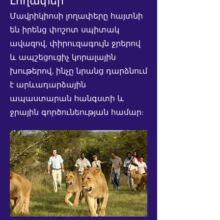
Լողափեր
Մավրիկիոսի լողափերը հայտնի
են իրենց փոշոտ սպիտակ
ավազով, փիրուզագույն ջրերով
և ապշեցուցիչ կորալային
խութերով, ինչը նրանց դարձնում
է արևադարձային
ապաստարան հանգստի և
ջրային գործունեության համար: