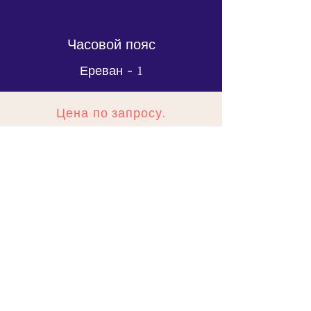
Часовой пояс
Ереван -
1
Цена по запросу.
Свяжитесь с нами
для бронирования поездки в
Грецию.
Связаться с нами
ХОТИТЕ
ЗАБРОНИРОВАТЬ
ОТПУСК?