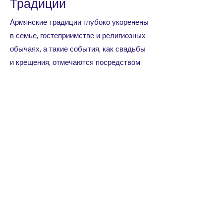
Традиции
Армянские традиции глубоко укоренены
в семье, гостеприимстве и религиозных
обычаях, а такие события, как свадьбы
и крещения, отмечаются посредством
пышных пиров и ритуалов. Ежегодный
фестиваль Вардавар, во время
которого люди обливают друг друга
водой, является радостной традицией с
древними языческими корнями, которые
теперь смешались с христианским
смыслом.